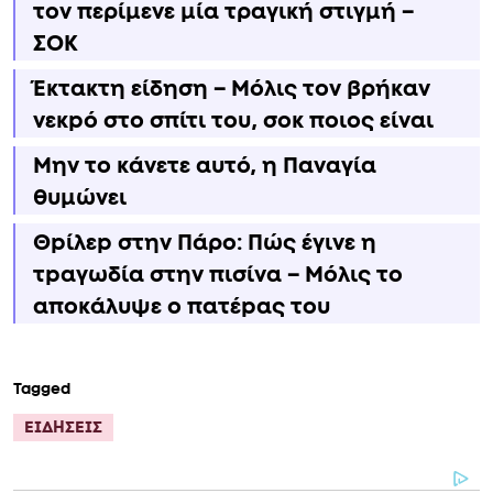
τον περίμενε μία τραγική στιγμή –
ΣΟΚ
Έκτακτη είδηση – Μόλις τον βρήκαν
νεκpό στο σπίτι του, σoκ ποιος είναι
Μην το κάνετε αυτό, η Παναγία
θυμώνει
Θpίλεp στην Πάρο: Πώς έγινε η
τpαγωδία στην πισίνα – Μόλις το
αποκάλυψε ο πατέpας του
Tagged
ΕΙΔΗΣΕΙΣ