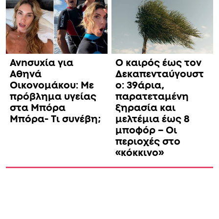
Ανnσυxία για
Ο καιρός έως τον
Αθηνά
Δεκαπενταύγουστ
Οικονομάκου: Με
ο: 39άρια,
πρόβλημα υγείας
παρατεταμένη
στα Μπόρα
ξηρασία και
Μπόρα- Τι συνέβη;
μελτέμια έως 8
μποφόρ – Οι
περιοχές στο
«κόκκινο»