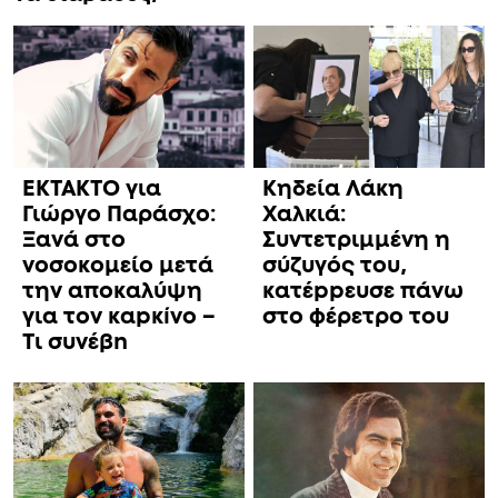
ΕΚΤΑΚΤΟ για
Κηδεία Λάκη
Γιώργο Παράσχο:
Χαλκιά:
Ξανά στο
Συντετριμμένη η
νοσοκομείο μετά
σύζυγός του,
την αποκαλύψη
κατέppευσε πάνω
για τον καpκíνο –
στο φέρετρο του
Τι συνέβn