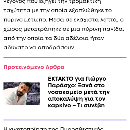
γεγονός που εξηγεί την τρομακτική
ταχύτητα με την οποία εξαπλώθηκε το
πύρινο μέτωπο. Μέσα σε ελάχιστα λεπτά, ο
χώρος μετατράπηκε σε μια πύρινη παγίδα,
από την οποία τα δύο αδέλφια ήταν
αδύνατο να αποδράσουν.
Προτεινόμενο Άρθρο
ΕΚΤΑΚΤΟ για Γιώργο
Παράσχο: Ξανά στο
νοσοκομείο μετά την
αποκαλύψη για τον
καpκíνο – Τι συνέβn
Η κινητοποίηση της Πυροσβεστικής