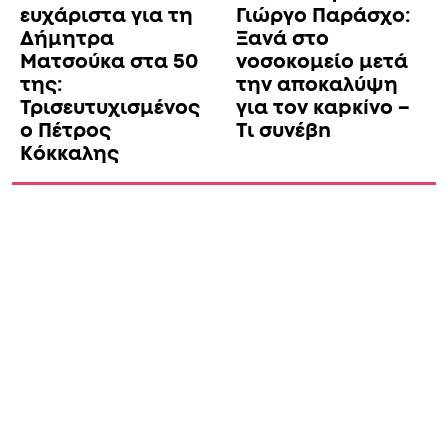
ευχάριστα για τη
Γιώργο Παράσχο:
Δήμητρα
Ξανά στο
Ματσούκα στα 50
νοσοκομείο μετά
της:
την αποκαλύψη
Τρισευτυχισμένος
για τον καpκíνο –
ο Πέτρος
Τι συνέβn
Κόκκαλης