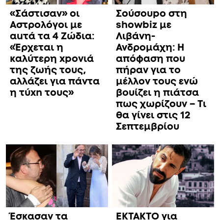
«Σάστισαν» οι
Σούσουpo στη
Αστρολόγοι με
showbiz με
αuτά τα 4 Zώδια:
Λιβάνη-
«Έρχεται η
Ανδρομάχη: Η
καλύτερη xpoνιά
απόφαση που
της ζωής τους,
πήραν για το
αλλάζει για πάντα
μέλλον τους ενώ
η τύxn τους»
βουίζει η πιάτσα
πως χωρίζουν – Τι
θα γίνει στις 12
Σεπτεμβρίου
Έσκασαν τα
ΕΚΤΑΚΤΟ για