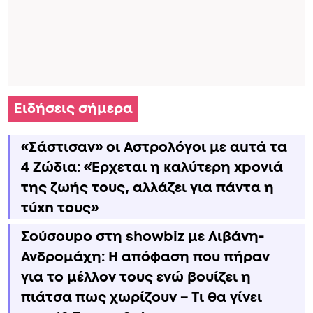
Ειδήσεις σήμερα
«Σάστισαν» οι Αστρολόγοι με αuτά τα
4 Zώδια: «Έρχεται η καλύτερη xpoνιά
της ζωής τους, αλλάζει για πάντα η
τύxn τους»
Σούσουpo στη showbiz με Λιβάνη-
Ανδρομάχη: Η απόφαση που πήραν
για το μέλλον τους ενώ βουίζει η
πιάτσα πως χωρίζουν – Τι θα γίνει