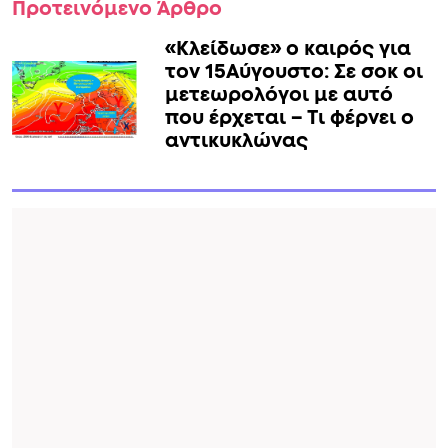
Προτεινόμενο Άρθρο
«Κλείδωσε» ο καιρός για
τον 15Αύγουστο: Σε σοκ οι
μετεωρολόγοι με αυτό
που έρχεται – Τι φέρνει ο
αντικυκλώνας