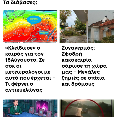
Τα διάβασες;
«Κλείδωσε» ο
Συναγερμός:
καιρός για τον
Σφοδρή
15Αύγουστο: Σε
κακοκαιρία
σοκ οι
σάρωσε τη χώρα
μετεωρολόγοι με
μας – Μεγάλες
αυτό που έρχεται –
ζημιές σε σπίτια
Τι φέρνει ο
και δρόμους
αντικυκλώνας