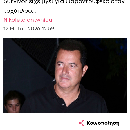
Survivor είχε βγει για ψαροντούφεκο όταν
ταχύπλοο…
Nikoleta antwniou
12 Μαΐου 2026 12:59
Κοινοποίηση