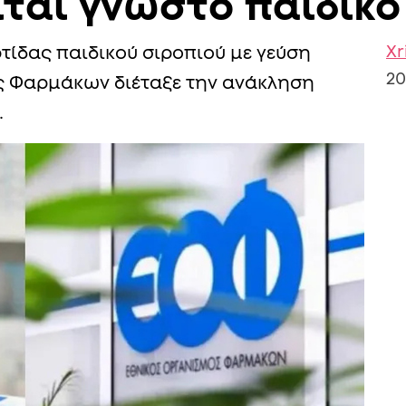
ίται γνωστό παιδικό
Xr
τίδας παιδικού σιροπιού με γεύση
20
ς Φαρμάκων διέταξε την ανάκληση
…