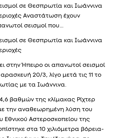
εισμοί σε Θεσπρωτία και Ιωάννινα
περιοχές Αναστάτωση έχουν
πανωτοί σεισμοί που…
εισμοί σε Θεσπρωτία και Ιωάννινα
εριοχές
ι στην Ήπειρο οι απανωτοί σεισμοί
ασκευή 20/3, λίγο μετά τις 11 το
ωτίας με τα Ιωάννινα.
4,6 βαθμών της κλίμακας Ρίχτερ
α με την αναθεωρημένη λύση του
υ Εθνικού Αστεροσκοπείου της
οπίστηκε στα 10 χιλιόμετρα βόρεια-