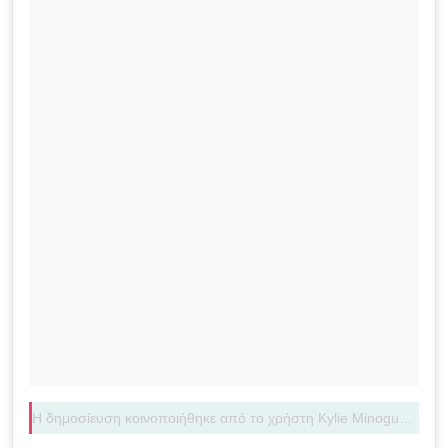
Η δημοσίευση κοινοποιήθηκε από το χρήστη Kylie Minogue (@kylieminogue)