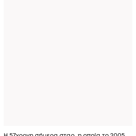
Η 57χρονη σήμερα σταρ, η οποία το 2005