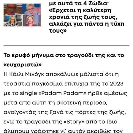
με αuτά τα 4 Zώδια:
«Έρχεται η καλύτερη
xpoνιά της ζωής τους,
αλλάζει για πάντα η τύxn
τους»
Το κρυφό μήνυμα στο τραγούδι της και το
«ευχαριστώ»
Η Κάιλι Μινόγκ αποκάλυψε μάλιστα ότι η
τεράστια παγκόσμια επιτυχία της το 2023
με το single «Padam Padam» ήρθε αμέσως
μετά από αυτή τη σκοτεινή περίοδο,
ανοίγοντάς της ξανά τις πόρτες της ζωής,
ενώ το τραγούδι της «Story» από το ίδιο
άλμπουμ γράφτηκε γι’ αυτόν ακριβώς τον