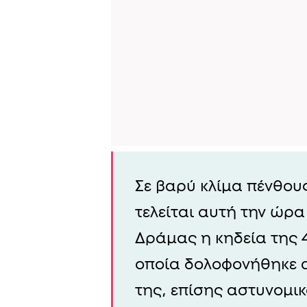
Σε βαρύ κλίμα πένθου
τελείται αυτή την ώρ
Δράμας η κηδεία της 
οποία δολοφονήθηκε α
της, επίσης αστυνομικό