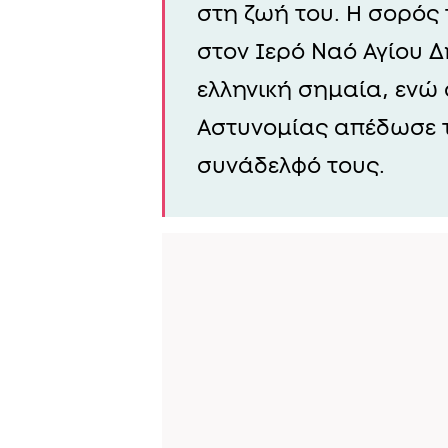
στη ζωή του. Η σορός
στον Ιερό Ναό Αγίου Δ
ελληνική σημαία, ενώ
Αστυνομίας απέδωσε τ
συνάδελφό τους.