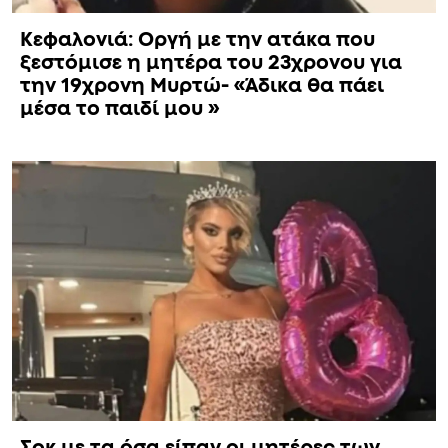
Κεφαλονιά: Οργή με την ατάκα που
ξεστόμισε η μητέρα του 23χρονου για
την 19χρονη Μυρτώ- «Άδικα θα πάει
μέσα το παιδί μου »
Σοκ με τα όσα είπαν οι μητέρες των