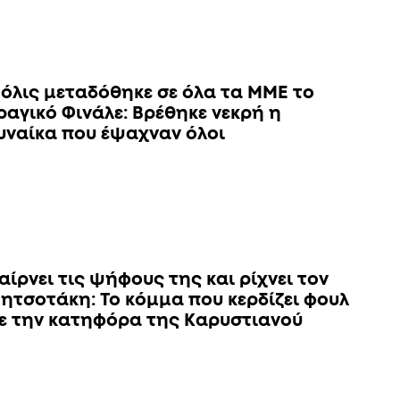
όλις μεταδόθηκε σε όλα τα ΜΜΕ το
ραγικό Φινάλε: Βρέθηκε νεκρή η
υναίκα που έψαχναν όλοι
αίρνει τις ψήφους της και ρίχνει τον
ητσοτάκη: Το κόμμα που κερδίζει φουλ
ε την κατηφόρα της Καρυστιανού