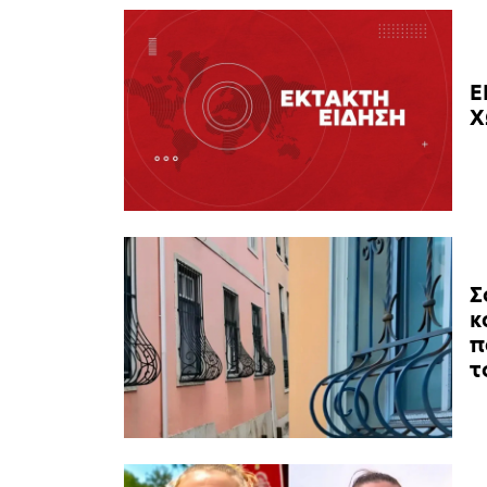
Ε
Χ
Σ
κ
π
τ