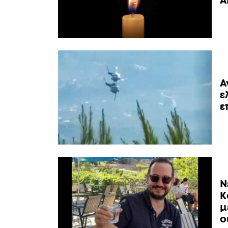
Α
Α
ε
ε
Ν
Κ
μ
ο