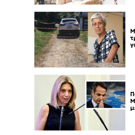
Μ
τ
γ
Π
Μ
μ