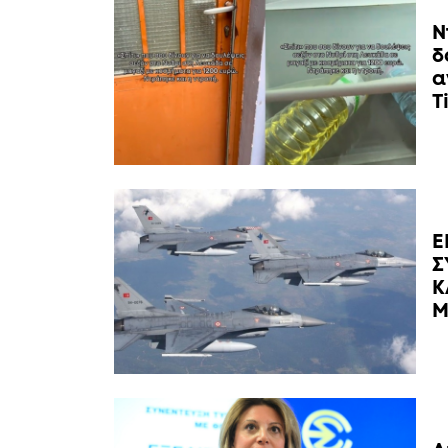
Ν
δ
α
T
Ε
Σ
Κ
Μ