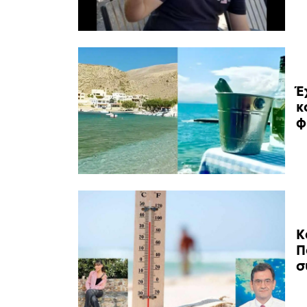
Έ
κ
φ
Κ
Π
σ