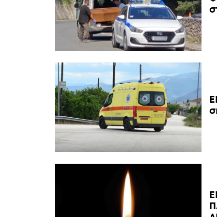
σ
Ε
σ
Ε
Π