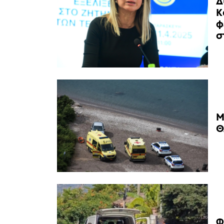
Δ
Κ
φ
σ
Μ
Θ
Φ