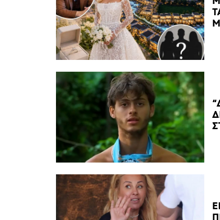
M
Τ
Μ
“
Δ
Σ
Ε
Π