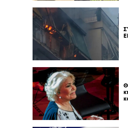
Σ
Ε
Θ
κ
κ