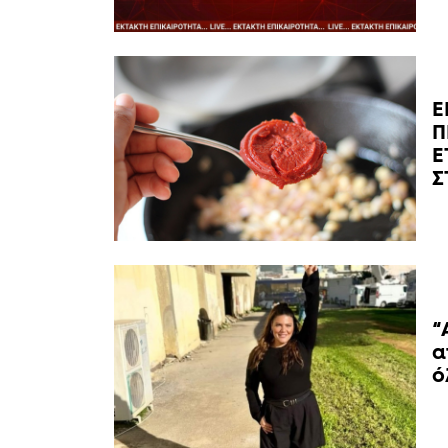
E
Π
Ε
Σ
“
α
ό