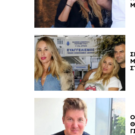
Μ
Σ
Μ
Σ
Ο
Θ
Γ