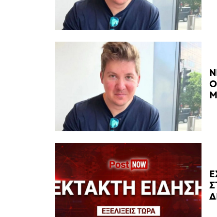
Ν
Ο
Μ
Ε
Σ
Δ