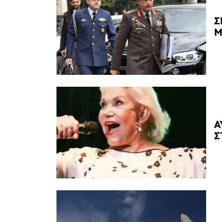
Σ
Μ
Α
Σ