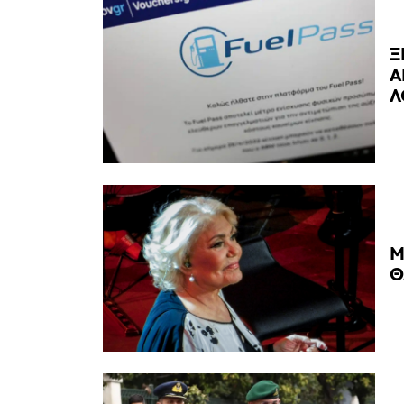
Ξ
Α
Λ
Μ
Θ